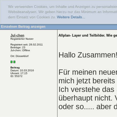
Wir verwenden Cookies, um Inhalte und Anzeigen zu personalisier
Websiteanalysen. Wir geben hierzu nur das Minimum an Informati
dem Einsatz von Cookies zu.
Weitere Details...
Einzelnen Beitrag anzeigen
Jul-chen
Allplan- Layer und Teilbilder. Wie 
Registrierter Nutzer
Registriert seit: 28.02.2011
Beiträge: 23
Jul-chen: Offline
Hallo Zusammen
Ort: Düsseldorf
Beitrag
Für meinen neuen
Datum: 10.03.2016
Uhrzeit: 17:15
ID: 55372
mich jetzt berei
Ich verstehe das 
überhaupt nicht. 
oder so..... aber 