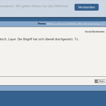
teanalysen. Wir geben hierzu nur das Minimum
Verstanden
.
Thema
:
Allplan- Layer und Teilbilder. Wie geht das genau ???
Social Bookmarks:
h, Layer. Der Begriff hat sich überall durchgesetzt. Tz...