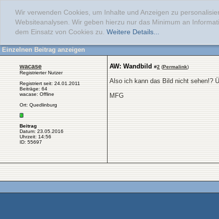
Wir verwenden Cookies, um Inhalte und Anzeigen zu personalisier
Websiteanalysen. Wir geben hierzu nur das Minimum an Informati
dem Einsatz von Cookies zu.
Weitere Details...
Einzelnen Beitrag anzeigen
wacase
AW: Wandbild
#
2
(
Permalink
)
Registrierter Nutzer
Also ich kann das Bild nicht sehen!? 
Registriert seit: 24.01.2011
Beiträge: 64
wacase: Offline
MFG
Ort: Quedlinburg
Beitrag
Datum: 23.05.2016
Uhrzeit: 14:56
ID: 55697