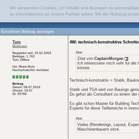
Wir verwenden Cookies, um Inhalte und Anzeigen zu personalisie
an Informationen an unsere Partner weiter. Mit der Nutzung uns
Einzelnen Beitrag anzeigen
Tom
AW: technisch-konstruktive Schnitts
Moderator
Zitat:
Registriert seit: 15.02.2003
Beiträge: 1.762
Zitat von
CaptainMorgan
Tom: Offline
Ich interessiere mich sehr für di
Ort: Rhein-Ruhr
könnte.
Hochschule/AG: Architekt
Technisch-konstruktiv = Statik, Bauk
Beitrag
Datum: 08.07.2016
Statik und TGA wird von Bauings gemac
Uhrzeit: 19:57
Du gehst als Consultant zu einem der
ID: 55768
Es gibt schon Master für Building Tec
Experte für diese Teilbereiche in inn
Zitat:
Vieles (Renderings, Layout, Expe
Maschinenbauern sitze.