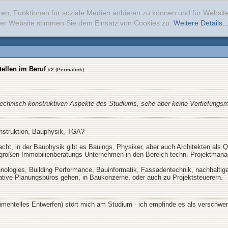
ren, Funktionen für soziale Medien anbieten zu können und für Websi
erer Website stimmen Sie dem Einsatz von Cookies zu.
Weitere Details..
tellen im Beruf
#
2
(
Permalink
)
e technisch-konstruktiven Aspekte des Studiums, sehe aber keine Vertiefungs
onstruktion, Bauphysik, TGA?
ht, in der Bauphysik gibt es Bauings, Physiker, aber auch Architekten als Qu
 großen Immobilienberatungs-Unternehmen in den Bereich techn. Projektman
hnologies, Building Performance, Bauinformatik, Fassadentechnik, nachhalti
ovative Planungsbüros gehen, in Baukonzerne, oder auch zu Projektsteuerern.
rimentelles Entwerfen) stört mich am Studium - ich empfinde es als verschwe