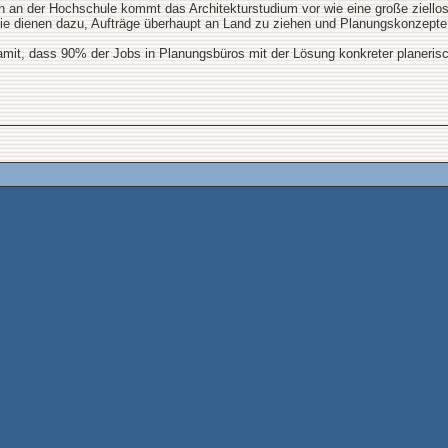
en an der Hochschule kommt das Architekturstudium vor wie eine große ziello
 Sie dienen dazu, Aufträge überhaupt an Land zu ziehen und Planungskonzepte
 damit, dass 90% der Jobs in Planungsbüros mit der Lösung konkreter planeris