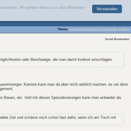
teanalysen. Wir geben hierzu nur das Minimum
Verstanden
.
Thema
:
technisch-konstruktive Schnittstellen im Beruf
Social Bookmarks:
möglichkeiten oder Berufswege, die man damit konkret einschlagen
ereinsteiger. Karriere kann man da aber nicht wirklich machen, es sei denn
agement.
ges Bauen, etc. Und mit diesen Spezialisierungen kann man entweder als
ndete Zeit und schäme mich schon fast dafür, wenn ich am Tisch mit