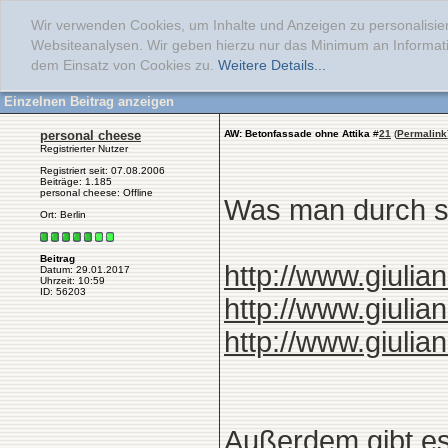
Wir verwenden Cookies, um Inhalte und Anzeigen zu personalisier
Websiteanalysen. Wir geben hierzu nur das Minimum an Informati
dem Einsatz von Cookies zu.
Weitere Details...
Einzelnen Beitrag anzeigen
personal cheese
AW: Betonfassade ohne Attika
#
21
(
Permalink
Registrierter Nutzer
Registriert seit: 07.08.2006
Beiträge: 1.185
personal cheese: Offline
Was man durch so
Ort: Berlin
Beitrag
http://www.giulia
Datum: 29.01.2017
Uhrzeit: 10:59
ID: 56203
http://www.giulia
http://www.giulia
Außerdem gibt es 