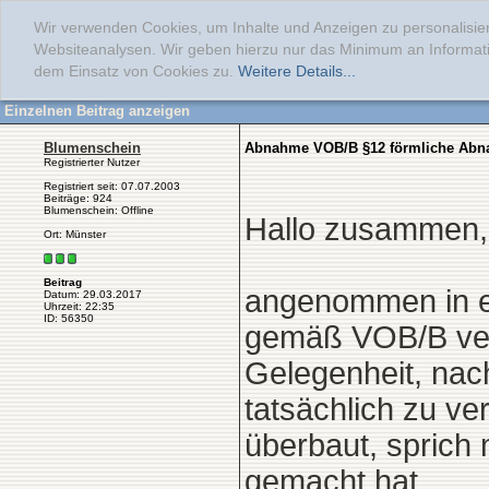
Wir verwenden Cookies, um Inhalte und Anzeigen zu personalisier
Websiteanalysen. Wir geben hierzu nur das Minimum an Informati
dem Einsatz von Cookies zu.
Weitere Details...
Einzelnen Beitrag anzeigen
Blumenschein
Abnahme VOB/B §12 förmliche Ab
Registrierter Nutzer
Registriert seit: 07.07.2003
Beiträge: 924
Blumenschein: Offline
Hallo zusammen,
Ort: Münster
Beitrag
angenommen in ei
Datum: 29.03.2017
Uhrzeit: 22:35
ID: 56350
gemäß VOB/B vere
Gelegenheit, nac
tatsächlich zu ve
überbaut, sprich
gemacht hat.