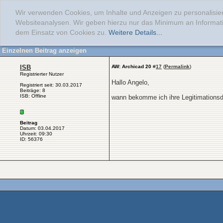
Wir verwenden Cookies, um Inhalte und Anzeigen zu personalisier
Websiteanalysen. Wir geben hierzu nur das Minimum an Informati
dem Einsatz von Cookies zu.
Weitere Details...
Einzelnen Beitrag anzeigen
ISB
AW: Archicad 20
#
17
(
Permalink
)
Registrierter Nutzer
Hallo Angelo,
Registriert seit: 30.03.2017
Beiträge: 8
ISB: Offline
wann bekomme ich ihre Legitimations
Beitrag
Datum: 03.04.2017
Uhrzeit: 09:30
ID: 56376