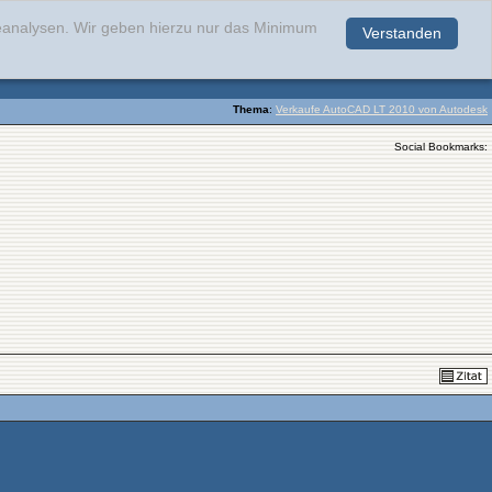
teanalysen. Wir geben hierzu nur das Minimum
Verstanden
.
Thema
:
Verkaufe AutoCAD LT 2010 von Autodesk
Social Bookmarks: