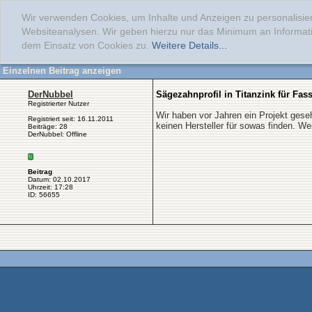
Wir verwenden Cookies, um Inhalte und Anzeigen zu personalisier
Websiteanalysen. Wir geben hierzu nur das Minimum an Informati
dem Einsatz von Cookies zu.
Weitere Details...
Einzelnen Beitrag anzeigen
DerNubbel
Sägezahnprofil in Titanzink für Fas
Registrierter Nutzer
Wir haben vor Jahren ein Projekt gese
Registriert seit: 16.11.2011
keinen Hersteller für sowas finden. Wei
Beiträge: 28
DerNubbel: Offline
Beitrag
Datum: 02.10.2017
Uhrzeit: 17:28
ID: 56655