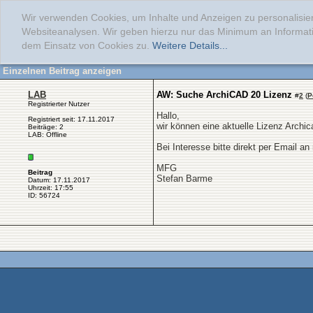
Wir verwenden Cookies, um Inhalte und Anzeigen zu personalisier
Websiteanalysen. Wir geben hierzu nur das Minimum an Informati
dem Einsatz von Cookies zu.
Weitere Details...
Einzelnen Beitrag anzeigen
LAB
AW: Suche ArchiCAD 20 Lizenz
#
2
(
P
Registrierter Nutzer
Hallo,
Registriert seit: 17.11.2017
wir können eine aktuelle Lizenz Archi
Beiträge: 2
LAB: Offline
Bei Interesse bitte direkt per Email an
MFG
Beitrag
Stefan Barme
Datum: 17.11.2017
Uhrzeit: 17:55
ID: 56724