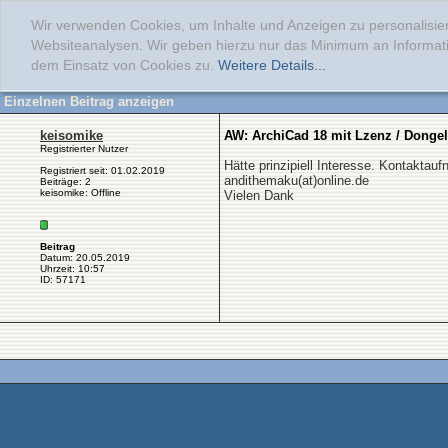
Wir verwenden Cookies, um Inhalte und Anzeigen zu personalisier
Websiteanalysen. Wir geben hierzu nur das Minimum an Informati
dem Einsatz von Cookies zu.
Weitere Details...
Einzelnen Beitrag anzeigen
keisomike
AW: ArchiCad 18 mit Lzenz / Dongel
Registrierter Nutzer
Hätte prinzipiell Interesse. Kontaktauf
Registriert seit: 01.02.2019
andithemaku(at)online.de
Beiträge: 2
keisomike: Offline
Vielen Dank
Beitrag
Datum: 20.05.2019
Uhrzeit: 10:57
ID: 57171