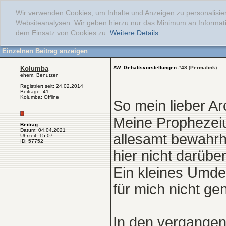
Wir verwenden Cookies, um Inhalte und Anzeigen zu personalisier
Websiteanalysen. Wir geben hierzu nur das Minimum an Informati
dem Einsatz von Cookies zu.
Weitere Details...
Einzelnen Beitrag anzeigen
Kolumba
AW: Gehaltsvorstellungen
#
48
(
Permalink
)
ehem. Benutzer
Registriert seit: 24.02.2014
Beiträge: 41
Kolumba: Offline
So mein lieber Ar
Meine Prophezei
Beitrag
Datum: 04.04.2021
allesamt bewahrh
Uhrzeit: 15:07
ID: 57752
hier nicht darüber
Ein kleines Umden
für mich nicht ge
In den vergangen