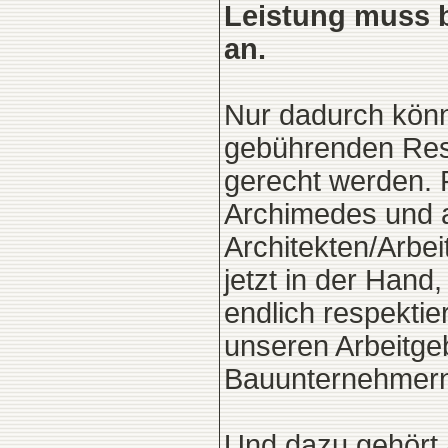
Leistung muss b
an.
Nur dadurch kön
gebührenden Res
gerecht werden. 
Archimedes und a
Architekten/Arbei
jetzt in der Hand,
endlich respekti
unseren Arbeitge
Bauunternehmern,
Und dazu gehört 