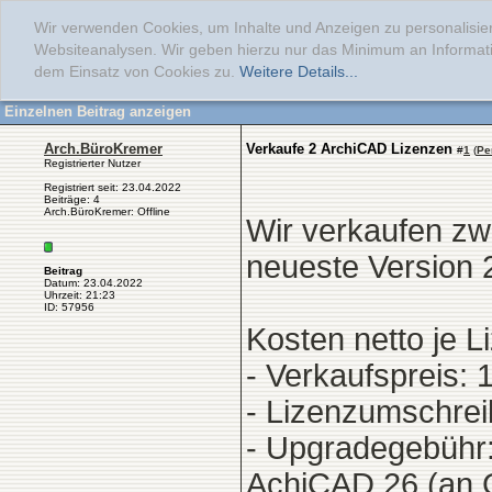
Wir verwenden Cookies, um Inhalte und Anzeigen zu personalisier
Websiteanalysen. Wir geben hierzu nur das Minimum an Informati
dem Einsatz von Cookies zu.
Weitere Details...
Einzelnen Beitrag anzeigen
Arch.BüroKremer
Verkaufe 2 ArchiCAD Lizenzen
#
1
(
Pe
Registrierter Nutzer
Registriert seit: 23.04.2022
Beiträge: 4
Arch.BüroKremer: Offline
Wir verkaufen zw
neueste Version 
Beitrag
Datum: 23.04.2022
Uhrzeit: 21:23
ID: 57956
Kosten netto je L
- Verkaufspreis: 
- Lizenzumschrei
- Upgradegebühr: 
AchiCAD 26 (an G