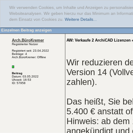
Wir verwenden Cookies, um Inhalte und Anzeigen zu personalisier
Websiteanalysen. Wir geben hierzu nur das Minimum an Informati
dem Einsatz von Cookies zu.
Weitere Details...
Einzelnen Beitrag anzeigen
Arch.BüroKremer
AW: Verkaufe 2 ArchiCAD Lizenzen
Registrierter Nutzer
Registriert seit: 23.04.2022
Beiträge: 4
Arch.BüroKremer: Offline
Wir reduzieren d
Version 14 (Vollv
Beitrag
Datum: 03.05.2022
zahlen).
Uhrzeit: 16:53
ID: 57958
Das heißt, Sie b
5.400 € anstatt o
Hinweis: ab dem 
angekündigt und 