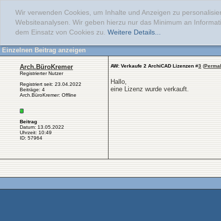
Wir verwenden Cookies, um Inhalte und Anzeigen zu personalisier
Websiteanalysen. Wir geben hierzu nur das Minimum an Informati
dem Einsatz von Cookies zu.
Weitere Details...
Einzelnen Beitrag anzeigen
Arch.BüroKremer
AW: Verkaufe 2 ArchiCAD Lizenzen
#
3
(
Permal
Registrierter Nutzer
Hallo,
Registriert seit: 23.04.2022
eine Lizenz wurde verkauft.
Beiträge: 4
Arch.BüroKremer: Offline
Beitrag
Datum: 13.05.2022
Uhrzeit: 10:49
ID: 57964