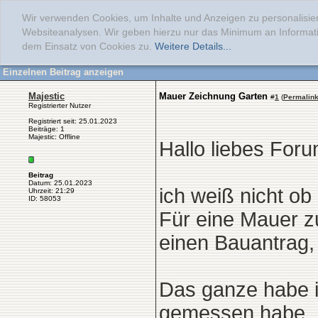
Wir verwenden Cookies, um Inhalte und Anzeigen zu personalisier
Websiteanalysen. Wir geben hierzu nur das Minimum an Informati
dem Einsatz von Cookies zu.
Weitere Details...
Einzelnen Beitrag anzeigen
Majestic
Mauer Zeichnung Garten
#
1
(
Permalin
Registrierter Nutzer
Registriert seit: 25.01.2023
Beiträge: 1
Majestic: Offline
Hallo liebes Foru
Beitrag
Datum: 25.01.2023
ich weiß nicht ob
Uhrzeit: 21:29
ID: 58053
Für eine Mauer z
einen Bauantrag,
Das ganze habe ic
gemessen habe.