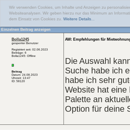
Wir verwenden Cookies, um Inhalte und Anzeigen zu personalisier
Websiteanalysen. Wir geben hierzu nur das Minimum an Informati
dem Einsatz von Cookies zu.
Weitere Details...
Einzelnen Beitrag anzeigen
Bolla1245
AW: Empfehlungen für Mietwohnungs
gesperrter Benutzer
Registriert seit: 02.06.2023
Beiträge: 6
Bolla1245: Offline
Die Auswahl kann 
Suche habe ich ei
Beitrag
Datum: 24.08.2023
habe ich sehr gu
Uhrzeit: 13:47
ID: 58120
Website hat eine 
Palette an aktue
Option für deine 