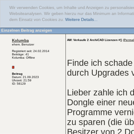
Wir verwenden Cookies, um Inhalte und Anzeigen zu personalisier
Websiteanalysen. Wir geben hierzu nur das Minimum an Informati
dem Einsatz von Cookies zu.
Weitere Details...
Einzelnen Beitrag anzeigen
Kolumba
AW: Verkaufe 2 ArchiCAD Lizenzen
#
5
(
Permal
ehem. Benutzer
Registriert seit: 24.02.2014
Beiträge: 41
Kolumba: Offline
Finde ich schade 
durch Upgrades 
Beitrag
Datum: 21.09.2023
Uhrzeit: 21:59
ID: 58129
Lieber zahle ich 
Dongle einer neue
Programme vernic
zu sparen (die üb
Besitzer von 2 Do