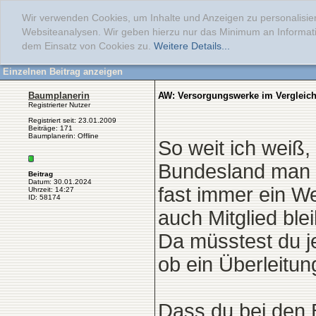
Wir verwenden Cookies, um Inhalte und Anzeigen zu personalisier
Websiteanalysen. Wir geben hierzu nur das Minimum an Informati
dem Einsatz von Cookies zu.
Weitere Details...
Einzelnen Beitrag anzeigen
Baumplanerin
AW: Versorgungswerke im Vergleic
Registrierter Nutzer
Registriert seit: 23.01.2009
Beiträge: 171
Baumplanerin: Offline
So weit ich weiß,
Bundesland man h
Beitrag
Datum: 30.01.2024
fast immer ein W
Uhrzeit: 14:27
ID: 58174
auch Mitglied ble
Da müsstest du j
ob ein Überleitu
Dass du bei den 