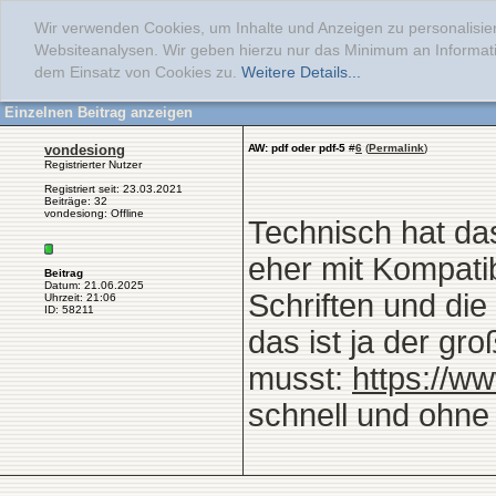
Wir verwenden Cookies, um Inhalte und Anzeigen zu personalisier
Websiteanalysen. Wir geben hierzu nur das Minimum an Informati
dem Einsatz von Cookies zu.
Weitere Details...
Einzelnen Beitrag anzeigen
vondesiong
AW: pdf oder pdf-5
#
6
(
Permalink
)
Registrierter Nutzer
Registriert seit: 23.03.2021
Beiträge: 32
vondesiong: Offline
Technisch hat das
eher mit Kompatibi
Beitrag
Datum: 21.06.2025
Schriften und die
Uhrzeit: 21:06
ID: 58211
das ist ja der gro
musst:
https://w
schnell und ohn