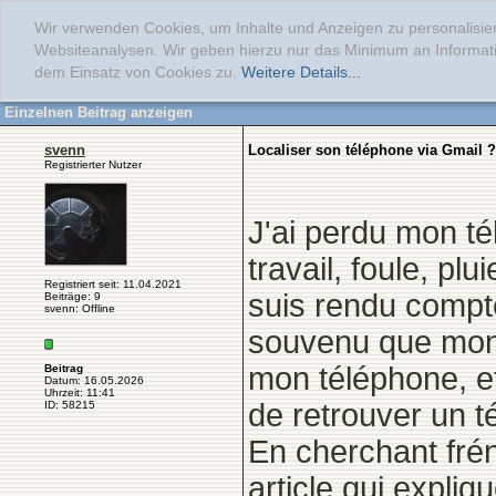
Wir verwenden Cookies, um Inhalte und Anzeigen zu personalisier
Websiteanalysen. Wir geben hierzu nur das Minimum an Informati
dem Einsatz von Cookies zu.
Weitere Details...
Einzelnen Beitrag anzeigen
svenn
Localiser son téléphone via Gmail ?
Registrierter Nutzer
J'ai perdu mon té
travail, foule, pl
Registriert seit: 11.04.2021
suis rendu compte
Beiträge: 9
svenn: Offline
souvenu que mon
mon téléphone, et
Beitrag
Datum: 16.05.2026
Uhrzeit: 11:41
de retrouver un 
ID: 58215
En cherchant fré
article qui expliq