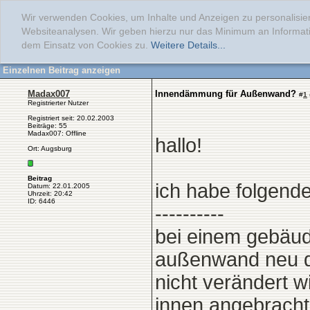
Wir verwenden Cookies, um Inhalte und Anzeigen zu personalisier
Websiteanalysen. Wir geben hierzu nur das Minimum an Informati
dem Einsatz von Cookies zu.
Weitere Details...
Einzelnen Beitrag anzeigen
Madax007
Innendämmung für Außenwand?
#
1
Registrierter Nutzer
Registriert seit: 20.02.2003
Beiträge: 55
Madax007: Offline
hallo!
Ort: Augsburg
Beitrag
ich habe folgend
Datum: 22.01.2005
Uhrzeit: 20:42
ID: 6446
----------
bei einem gebäud
außenwand neu dä
nicht verändert 
innen angebracht