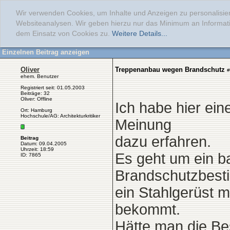
Wir verwenden Cookies, um Inhalte und Anzeigen zu personalisier
Websiteanalysen. Wir geben hierzu nur das Minimum an Informati
dem Einsatz von Cookies zu.
Weitere Details...
Einzelnen Beitrag anzeigen
Oliver
Treppenanbau wegen Brandschutz
#
ehem. Benutzer
Registriert seit: 01.05.2003
Beiträge: 32
Oliver: Offline
Ich habe hier ei
Ort: Hamburg
Hochschule/AG: Architekturkritiker
Meinung
dazu erfahren.
Beitrag
Datum: 09.04.2005
Uhrzeit: 18:59
Es geht um ein b
ID: 7865
Brandschutzbes
ein Stahlgerüst m
bekommt.
Hätte man die Be