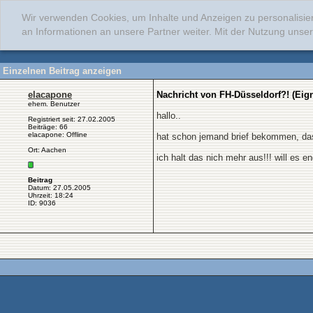
Wir verwenden Cookies, um Inhalte und Anzeigen zu personalisie
an Informationen an unsere Partner weiter. Mit der Nutzung uns
Einzelnen Beitrag anzeigen
elacapone
Nachricht von FH-Düsseldorf?! (Eig
ehem. Benutzer
hallo..
Registriert seit: 27.02.2005
Beiträge: 66
elacapone: Offline
hat schon jemand brief bekommen, dass
Ort: Aachen
ich halt das nich mehr aus!!! will es en
Beitrag
Datum: 27.05.2005
Uhrzeit: 18:24
ID: 9036