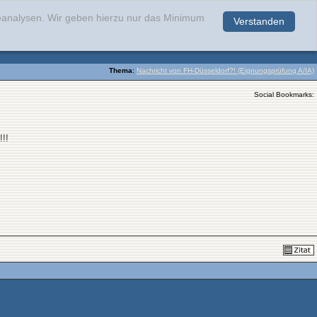
teanalysen. Wir geben hierzu nur das Minimum
Verstanden
.
Thema
:
Nachricht von FH-Düsseldorf?! (Eignungsprüfung A/IA)
Social Bookmarks:
!!