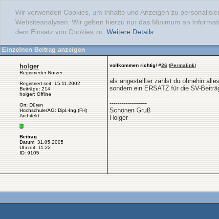
Wir verwenden Cookies, um Inhalte und Anzeigen zu personalisier
Websiteanalysen. Wir geben hierzu nur das Minimum an Informati
dem Einsatz von Cookies zu.
Weitere Details...
Einzelnen Beitrag anzeigen
holger
vollkommen richtig!
#
26
(
Permalink
)
Registrierter Nutzer
als angestellter zahlst du ohnehin alle
Registriert seit: 15.11.2002
sondern ein ERSATZ für die SV-Beiträg
Beiträge: 214
holger: Offline
__________________
-------------------
Ort: Düren
Schönen Gruß
Hochschule/AG: Dipl.-Ing.(FH)
Architekt
Holger
Beitrag
Datum: 31.05.2005
Uhrzeit: 11:22
ID: 9105