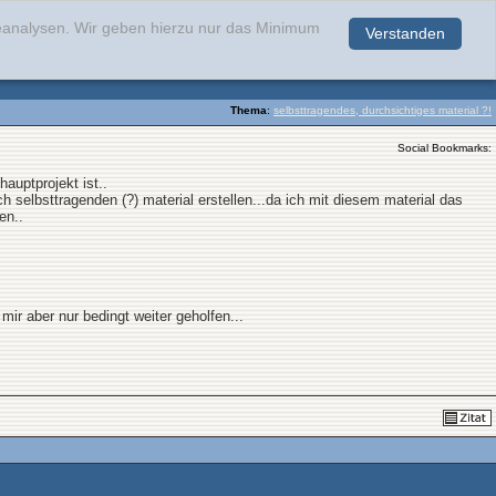
teanalysen. Wir geben hierzu nur das Minimum
Verstanden
.
Thema
:
selbsttragendes, durchsichtiges material ?!
Social Bookmarks:
auptprojekt ist..
h selbsttragenden (?) material erstellen...da ich mit diesem material das
en..
r aber nur bedingt weiter geholfen...