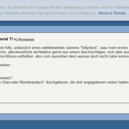
ren, Funktionen für soziale Medien anbieten zu können und für Websi
erer Website stimmen Sie dem Einsatz von Cookies zu.
Weitere Details..
erial ?!
#
1
(
Permalink
)
ein folly..anlässlich eines wettbewerbes namens "follydock"..was mein erstes h
sche, abenteuerliche architektur gerne aus einem durchsichtigen, sich aber auc
ufteinschlüsse enthalten..also vom aussehen dem wasser doch recht nahe komm
örter...
h etwas?
es Glas-oder Membrandach" durchgelesen..die dort angegebenen seiten haben mi