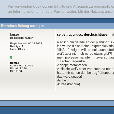
Wir verwenden Cookies, um Inhalte und Anzeigen zu personalisie
an Informationen an unsere Partner weiter. Mit der Nutzung uns
Einzelnen Beitrag anzeigen
kurze
selbsttragendes, durchsichtiges mat
Registrierter Nutzer
also ich bin gerade an der planung für 
Registriert seit: 05.12.2005
ich würde diese kleine, expressionisti
Beiträge: 4
kurze: Offline
"fließen" zeigen will..es soll auch l
weiß aber nich, ob es so etwas gibt?!
mein professor nannte mir zwei schlagw
1.flächentragwerke
Beitrag
2.doppelmembranen
Datum: 05.12.2005
Uhrzeit: 22:16
vielleicht weiß einer von euch da noc
ID: 12168
hatte mir schon den beitrag "öffenbar
das wäre suuper!
danke
-kurze (katinka)