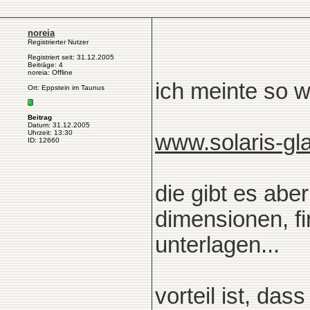
noreia
Registrierter Nutzer
Registriert seit: 31.12.2005
Beiträge: 4
noreia: Offline
ich meinte so 
Ort: Eppstein im Taunus
Beitrag
Datum: 31.12.2005
Uhrzeit: 13:30
www.solaris-gl
ID: 12660
die gibt es abe
dimensionen, fi
unterlagen...
vorteil ist, das