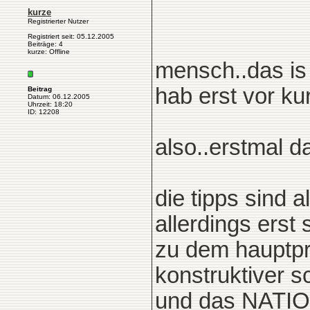
kurze
Registrierter Nutzer
Registriert seit: 05.12.2005
Beiträge: 4
kurze: Offline
mensch..das is j
hab erst vor ku
Beitrag
Datum: 06.12.2005
Uhrzeit: 18:20
ID: 12208
also..erstmal d
die tipps sind 
allerdings erst 
zu dem hauptpro
konstruktiver sc
und das NATI