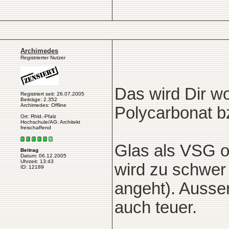
Archimedes
Registrierter Nutzer
Das wird Dir wo
Registriert seit: 26.07.2005
Beiträge: 2.352
Archimedes: Offline
Polycarbonat bz
Ort: Rhld.-Pfalz
Hochschule/AG: Architekt
freischaffend
Glas als VSG o
Beitrag
Datum: 06.12.2005
Uhrzeit: 13:43
wird zu schwer 
ID: 12189
angeht). Ausse
auch teuer.