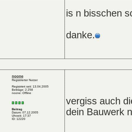
is n bisschen s
danke.
noone
Registrierter Nutzer
Registriert seit: 13.04.2005
Beiträge: 2.258
noone: Offline
vergiss auch di
dein Bauwerk n
Beitrag
Datum: 07.12.2005
Uhrzeit: 17:37
ID: 12220