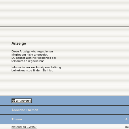
Anzeige
Diese Anzeige wird registrierten
Mitgliedern nicht angezeigt.
Du kannst Dich
hier
kostenlos bei
tektorum.de registrieren!
Informationen zur Anzeigenschaltung
bei tektorum.de finden Sie
hier
.
Ähnliche Themen
Thema
Au
material zu EW65?
ro