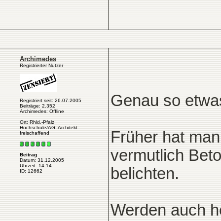
Archimedes
Registrierter Nutzer
Genau so etwas
Registriert seit: 26.07.2005
Beiträge: 2.352
Archimedes: Offline
Ort: Rhld.-Pfalz
Hochschule/AG: Architekt
Früher hat man
freischaffend
vermutlich Bet
Beitrag
Datum: 31.12.2005
Uhrzeit: 14:14
belichten.
ID: 12662
Werden auch he