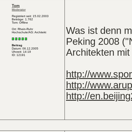
Tom
Moderator
Registriert seit: 15.02.2003
Beiträge: 1.762
Tom: Offline
Was ist denn m
Ort: Rhein-Ruhr
Hochschule/AG: Architekt
Peking 2008 ("
Beitrag
Datum: 06.12.2005
Architekten mit
Uhrzeit: 14:19
ID: 12191
http://www.spo
http://www.aru
http://en.beiji