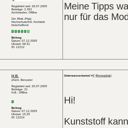
Meine Tipps wa
Registriert seit: 26.07.2005
Beiträge: 2.352
Archimedes: Offline
nur für das Mod
Ort: Rhld.-Pfalz
Hochschule/AG: Architekt
freischaffend
Beitrag
Datum: 07.12.2005
Uhrzeit: 09:31
ID: 12212
H.B.
Unterwassertunnel
#
7
(
Permalink
)
ehem. Benutzer
Registriert seit: 20.07.2005
Beiträge: 21
H.B.: Offline
Hi!
Beitrag
Datum: 07.12.2005
Uhrzeit: 15:25
ID: 12214
Kunststoff kann