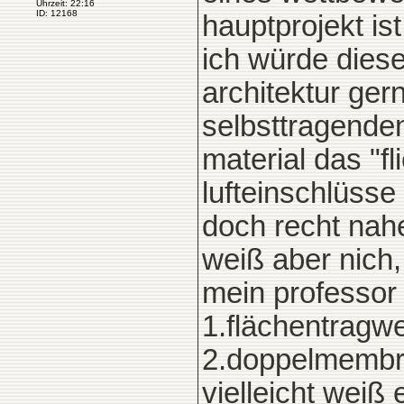
Uhrzeit: 22:16
ID: 12168
hauptprojekt ist
ich würde diese
architektur ger
selbsttragenden
material das "fl
lufteinschlüss
doch recht na
weiß aber nich,
mein professor 
1.flächentragw
2.doppelmemb
vielleicht weiß