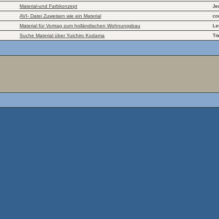
Material-und Farbkonzept
Je
AVI- Datei Zuweisen wie ein Material
co
Material für Vortrag zum holländischen Wohnungsbau
Le
Suche Material über Yuichiro Kodama
Tr