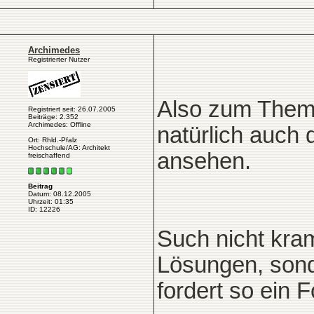
Archimedes
Registrierter Nutzer
Also zum Them
Registriert seit: 26.07.2005
Beiträge: 2.352
Archimedes: Offline
natürlich auch 
Ort: Rhld.-Pfalz
Hochschule/AG: Architekt
ansehen.
freischaffend
Beitrag
Datum: 08.12.2005
Uhrzeit: 01:35
ID: 12226
Such nicht kra
Lösungen, sond
fordert so ein F