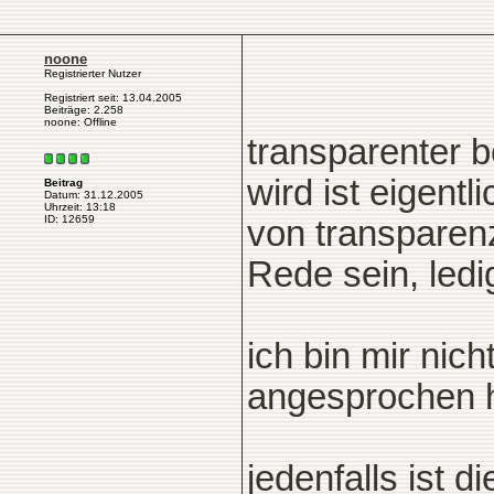
noone
Registrierter Nutzer
Registriert seit: 13.04.2005
Beiträge: 2.258
noone: Offline
transparenter b
wird ist eigentl
Beitrag
Datum: 31.12.2005
Uhrzeit: 13:18
ID: 12659
von transparen
Rede sein, ledig
ich bin mir nic
angesprochen ha
jedenfalls ist 