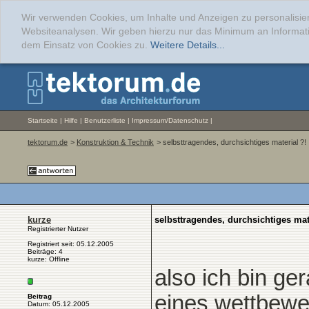
Wir verwenden Cookies, um Inhalte und Anzeigen zu personalisier
Websiteanalysen. Wir geben hierzu nur das Minimum an Informati
dem Einsatz von Cookies zu.
Weitere Details...
Startseite
|
Hilfe
|
Benutzerliste
|
Impressum/Datenschutz
|
tektorum.de
>
Konstruktion & Technik
> selbsttragendes, durchsichtiges material ?!
kurze
selbsttragendes, durchsichtiges mat
Registrierter Nutzer
Registriert seit: 05.12.2005
Beiträge: 4
kurze: Offline
also ich bin ger
eines wettbewe
Beitrag
Datum: 05.12.2005