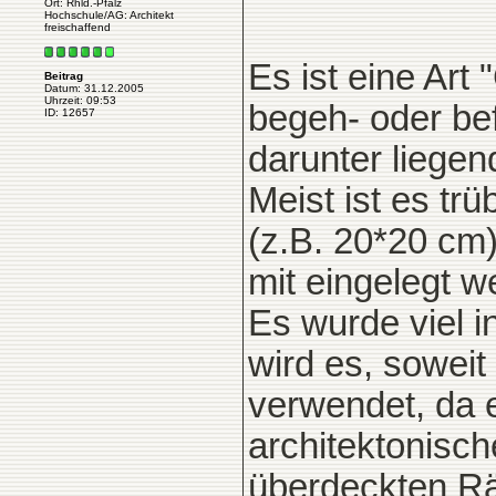
Ort: Rhld.-Pfalz
Hochschule/AG: Architekt
freischaffend
Es ist eine Art
Beitrag
Datum: 31.12.2005
Uhrzeit: 09:53
begeh- oder be
ID: 12657
darunter liegen
Meist ist es trü
(z.B. 20*20 cm
mit eingelegt w
Es wurde viel 
wird es, soweit
verwendet, da 
architektonisch
überdeckten Rä