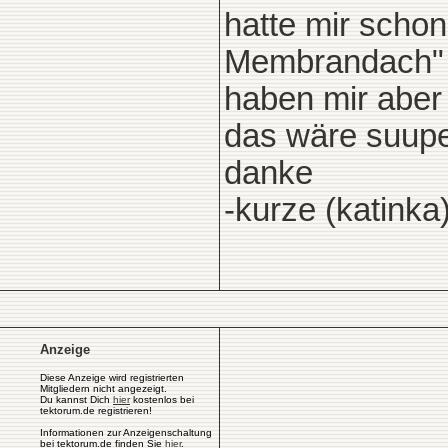
hatte mir schon
Membrandach" d
haben mir aber 
das wäre suupe
danke
-kurze (katinka
Anzeige
Diese Anzeige wird registrierten
Mitgliedern nicht angezeigt.
Du kannst Dich
hier
kostenlos bei
tektorum.de registrieren!
Informationen zur Anzeigenschaltung
bei tektorum.de finden Sie
hier
.