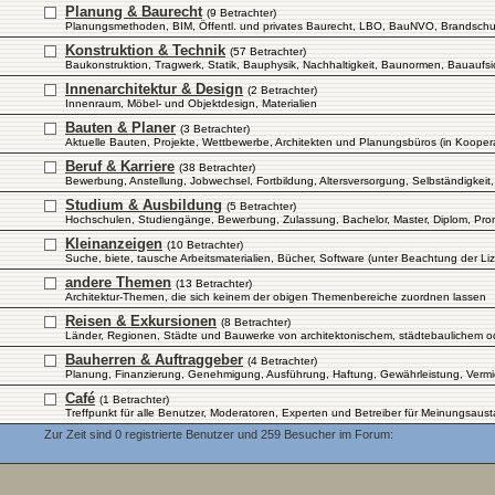
Planung & Baurecht
(9 Betrachter)
Planungsmethoden, BIM, Öffentl. und privates Baurecht, LBO, BauNVO, Brandschutz,
Konstruktion & Technik
(57 Betrachter)
Baukonstruktion, Tragwerk, Statik, Bauphysik, Nachhaltigkeit, Baunormen, Bauaufsi
Innenarchitektur & Design
(2 Betrachter)
Innenraum, Möbel- und Objektdesign, Materialien
Bauten & Planer
(3 Betrachter)
Aktuelle Bauten, Projekte, Wettbewerbe, Architekten und Planungsbüros (in Kooper
Beruf & Karriere
(38 Betrachter)
Bewerbung, Anstellung, Jobwechsel, Fortbildung, Altersversorgung, Selbständigkeit,
Studium & Ausbildung
(5 Betrachter)
Hochschulen, Studiengänge, Bewerbung, Zulassung, Bachelor, Master, Diplom, Promo
Kleinanzeigen
(10 Betrachter)
Suche, biete, tausche Arbeitsmaterialien, Bücher, Software (unter Beachtung der 
andere Themen
(13 Betrachter)
Architektur-Themen, die sich keinem der obigen Themenbereiche zuordnen lassen
Reisen & Exkursionen
(8 Betrachter)
Länder, Regionen, Städte und Bauwerke von architektonischem, städtebaulichem od
Bauherren & Auftraggeber
(4 Betrachter)
Planung, Finanzierung, Genehmigung, Ausführung, Haftung, Gewährleistung, Vermie
Café
(1 Betrachter)
Treffpunkt für alle Benutzer, Moderatoren, Experten und Betreiber für Meinungsa
Zur Zeit sind 0 registrierte Benutzer und 259 Besucher im Forum: