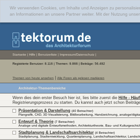
Wir verwenden Cookies, um Inhalte und Anzeigen zu personalisie
an Informationen an unsere Partner weiter. Mit der Nutzung uns
Startseite
|
Hilfe
|
Benutzerliste
|
Impressum/Datenschutz
|
Registrierte Benutzer: 8.116 | Themen: 9.866 | Beiträge: 56.492
|
Themen von heute ansehen
Alle Foren als gelesen markieren
Architektur-Themenbereiche
Wenn dies dein erster Besuch hier ist, lies bitte zuerst die
Hilfe - Häu
Registrierungsprozess zu starten. Du kannst auch jetzt schon Beiträg
Präsentation & Darstellung
(40 Betrachter)
Plangrafik, CAD, 3D Visualisierung, Bildbearbeitung, Handzeichnung, analoge/digita
Entwurf & Theorie
(7 Betrachter)
Analoge und digitale Entwurfsmethoden, Architekturtheorie, Bau- und Kulturgeschi
Stadtplanung & Landschaftsarchitektur
(4 Betrachter)
Stadtplanung, Stadtentwicklung, Quartiersplanung, Landschaftsarchitektur, Landscha