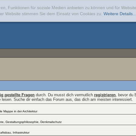
ren, Funktionen für soziale Medien anbieten zu können und für Websi
erer Website stimmen Sie dem Einsatz von Cookies zu.
Weitere Details..
fig gestellte Fragen
durch. Du musst dich vermutlich
registrieren
, bevor du 
e lesen. Suche dir einfach das Forum aus, das dich am meisten interessiert.
le Mappe in der Architektur
chte, Gestaltungsphilosophie, Denkmalschutz
ftsbau, Infrastruktur