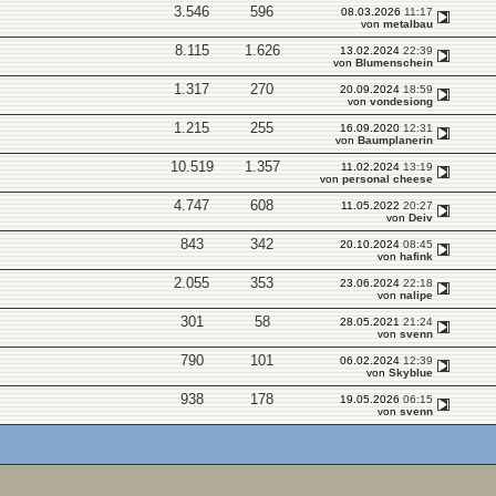
3.546
596
08.03.2026
11:17
von
metalbau
8.115
1.626
13.02.2024
22:39
von
Blumenschein
1.317
270
20.09.2024
18:59
von
vondesiong
1.215
255
16.09.2020
12:31
von
Baumplanerin
10.519
1.357
11.02.2024
13:19
von
personal cheese
4.747
608
11.05.2022
20:27
von
Deiv
843
342
20.10.2024
08:45
von
hafink
2.055
353
23.06.2024
22:18
von
nalipe
301
58
28.05.2021
21:24
von
svenn
790
101
06.02.2024
12:39
von
Skyblue
938
178
19.05.2026
06:15
von
svenn