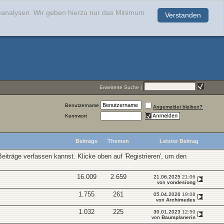
teanalysen. Wir geben hierzu nur das Minimum
Verstanden
.
Erweiterte Suche
|
Benutzername
Angemeldet bleiben?
Kennwort
Beiträge
Themen
Letzter Beitrag
Beiträge verfassen kannst. Klicke oben auf 'Registrieren', um den
16.009
2.659
21.06.2025
21:06
von
vondesiong
1.755
261
05.04.2026
19:08
von
Archimedes
1.032
225
30.01.2023
12:50
von
Baumplanerin