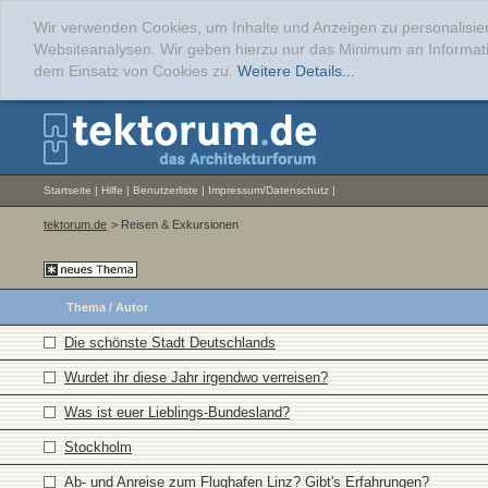
Wir verwenden Cookies, um Inhalte und Anzeigen zu personalisier
Websiteanalysen. Wir geben hierzu nur das Minimum an Informati
dem Einsatz von Cookies zu.
Weitere Details...
Startseite
|
Hilfe
|
Benutzerliste
|
Impressum/Datenschutz
|
tektorum.de
> Reisen & Exkursionen
Thema
/
Autor
Die schönste Stadt Deutschlands
Wurdet ihr diese Jahr irgendwo verreisen?
Was ist euer Lieblings-Bundesland?
Stockholm
Ab- und Anreise zum Flughafen Linz? Gibt's Erfahrungen?