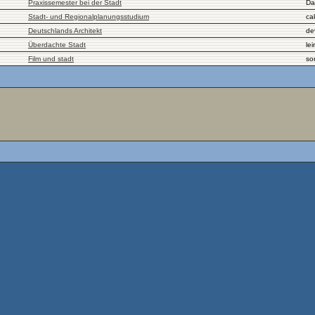
Praxissemester bei der Stadt
Da
Stadt- und Regionalplanungsstudium
ca
Deutschlands Architekt
de
Überdachte Stadt
le
Film und stadt
son