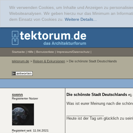
Wir verwenden Cookies, um Inhalte und Anzeigen zu personalisier
Websiteanalysen. Wir geben hierzu nur das Minimum an Informati
dem Einsatz von Cookies zu.
Weitere Details...
Startseite
|
Hilfe
|
Benutzerliste
|
Impressum/Datenschutz
|
tektorum.de
>
Reisen & Exkursionen
> Die schönste Stadt Deutschlands
svenn
Die schönste Stadt Deutschlands
#
1
Registrierter Nutzer
Was ist eurer Meinung nach die schöns
__________________
Heute ist der Tag um glücklich zu sei
Registriert seit: 11.04.2021