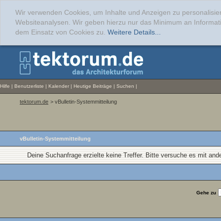
Wir verwenden Cookies, um Inhalte und Anzeigen zu personalisier
Websiteanalysen. Wir geben hierzu nur das Minimum an Informati
dem Einsatz von Cookies zu.
Weitere Details...
Hilfe
|
Benutzerliste
|
Kalender
|
Heutige Beiträge
|
Suchen
|
tektorum.de
> vBulletin-Systemmitteilung
vBulletin-Systemmitteilung
Deine Suchanfrage erzielte keine Treffer. Bitte versuche es mit and
Gehe zu