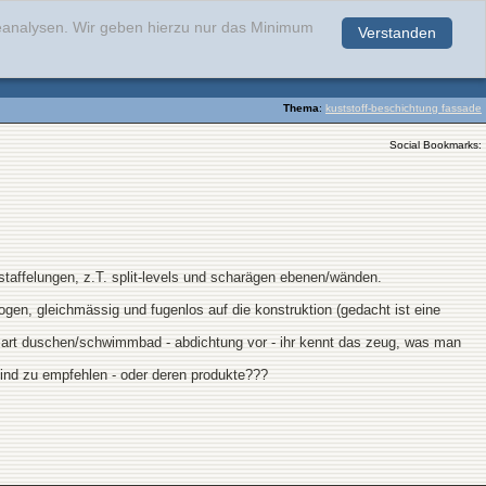
teanalysen. Wir geben hierzu nur das Minimum
Verstanden
.
Thema
:
kuststoff-beschichtung fassade
Social Bookmarks:
taffelungen, z.T. split-levels und scharägen ebenen/wänden.
en, gleichmässig und fugenlos auf die konstruktion (gedacht ist eine
eine art duschen/schwimmbad - abdichtung vor - ihr kennt das zeug, was man
 sind zu empfehlen - oder deren produkte???