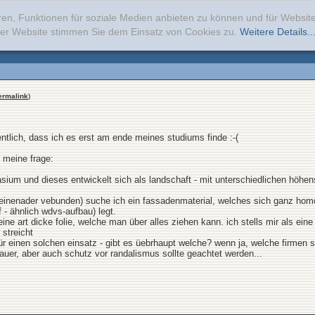
ren, Funktionen für soziale Medien anbieten zu können und für Websi
erer Website stimmen Sie dem Einsatz von Cookies zu.
Weitere Details..
ermalink
)
ntlich, dass ich es erst am ende meines studiums finde :-(
 meine frage:
um und dieses entwickelt sich als landschaft - mit unterschiedlichen höhens
einenader vebunden) suche ich ein fassadenmaterial, welches sich ganz homog
- ähnlich wdvs-aufbau) legt.
 eine art dicke folie, welche man über alles ziehen kann. ich stells mir als 
streicht
 für einen solchen einsatz - gibt es üebrhaupt welche? wenn ja, welche firmen
auer, aber auch schutz vor randalismus sollte geachtet werden...