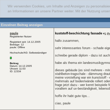
Wir verwenden Cookies, um Inhalte und Anzeigen zu personalisie
an Informationen an unsere Partner weiter. Mit der Nutzung uns
Einzelnen Beitrag anzeigen
paule
kuststoff-beschichtung fassade
#
1
(
P
Registrierter Nutzer
hallo zusammen,
Registriert seit: 14.12.2005
Beiträge: 12
paule: Offline
sehr interessantes forum - schade eige
Hochschule/AG: Selbstständiger
schreibe gerade diplom - dazu ist auch
habe als thema ein landesmusikgymnasi
Beitrag
Datum: 14.12.2005
Uhrzeit: 11:03
dieses gebäude (es sind mehrere - mit
ID: 12334
stahlbeton-tragschale - dämmung drauf 
meine vorstellung war ein kunststoff -
mehrmals auf boden/wände rollert oder 
frage jetzt dazu - wer kennt beispiele
vorallem auf uv-beständigkeit, lebensd
hoffe ihr habt gute tips...
ciao, paule