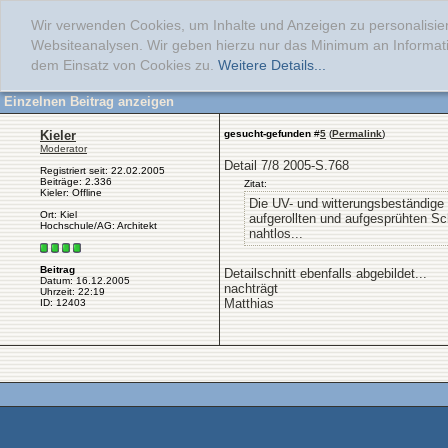
Wir verwenden Cookies, um Inhalte und Anzeigen zu personalisier
Websiteanalysen. Wir geben hierzu nur das Minimum an Informati
dem Einsatz von Cookies zu.
Weitere Details...
Einzelnen Beitrag anzeigen
Kieler
gesucht-gefunden
#
5
(
Permalink
)
Moderator
Detail 7/8 2005-S.768
Registriert seit: 22.02.2005
Beiträge: 2.336
Zitat:
Kieler: Offline
Die UV- und witterungsbeständige
Ort: Kiel
aufgerollten und aufgesprühten Sc
Hochschule/AG: Architekt
nahtlos...
Beitrag
Detailschnitt ebenfalls abgebildet...
Datum: 16.12.2005
nachträgt
Uhrzeit: 22:19
Matthias
ID: 12403