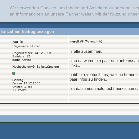
Wir verwenden Cookies, um Inhalte und Anzeigen zu personalisie
an Informationen an unsere Partner weiter. Mit der Nutzung uns
Einzelnen Beitrag anzeigen
paule
merci!
#
6
(
Permalink
)
Registrierter Nutzer
hi alle zusammen,
Registriert seit: 14.12.2005
Beiträge: 12
paule: Offline
also da waren ein paar sehr interessan
links...
Hochschule/AG: Selbstständiger
habt ihr eventuell tips, welche firmen s
paar infos zu finden...
Beitrag
Datum: 17.12.2005
Uhrzeit: 17:56
bis dahin nochmals recht herzlichen d
ID: 12424