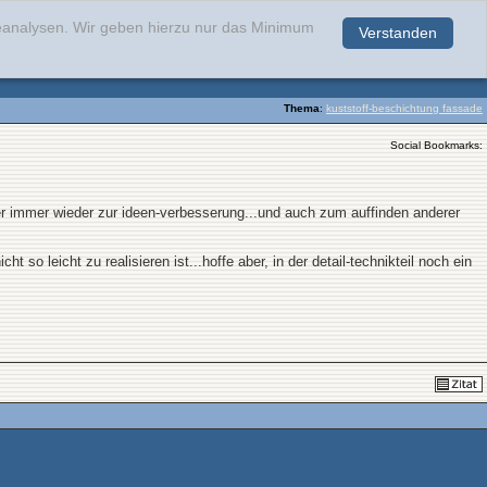
teanalysen. Wir geben hierzu nur das Minimum
Verstanden
.
Thema
:
kuststoff-beschichtung fassade
Social Bookmarks:
aber immer wieder zur ideen-verbesserung...und auch zum auffinden anderer
 so leicht zu realisieren ist...hoffe aber, in der detail-technikteil noch ein