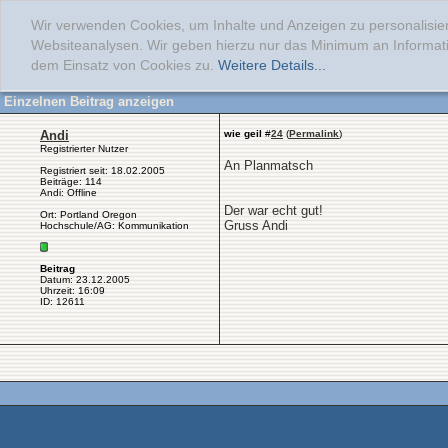
Wir verwenden Cookies, um Inhalte und Anzeigen zu personalisier
Websiteanalysen. Wir geben hierzu nur das Minimum an Informati
dem Einsatz von Cookies zu.
Weitere Details...
Einzelnen Beitrag anzeigen
Andi
wie geil
#
24
(
Permalink
)
Registrierter Nutzer
An Planmatsch
Registriert seit: 18.02.2005
Beiträge: 114
Andi: Offline
Der war echt gut!
Ort: Portland Oregon
Gruss Andi
Hochschule/AG: Kommunikation
Beitrag
Datum: 23.12.2005
Uhrzeit: 16:09
ID: 12611