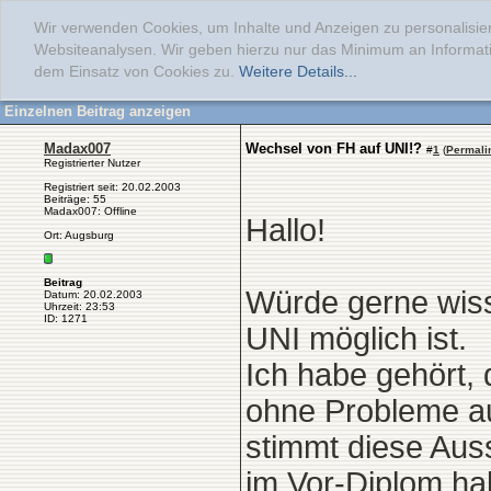
Wir verwenden Cookies, um Inhalte und Anzeigen zu personalisier
Websiteanalysen. Wir geben hierzu nur das Minimum an Informati
dem Einsatz von Cookies zu.
Weitere Details...
Einzelnen Beitrag anzeigen
Madax007
Wechsel von FH auf UNI!?
#
1
(
Permali
Registrierter Nutzer
Registriert seit: 20.02.2003
Beiträge: 55
Madax007: Offline
Hallo!
Ort: Augsburg
Beitrag
Würde gerne wiss
Datum: 20.02.2003
Uhrzeit: 23:53
ID: 1271
UNI möglich ist.
Ich habe gehört,
ohne Probleme au
stimmt diese Au
im Vor-Diplom ha