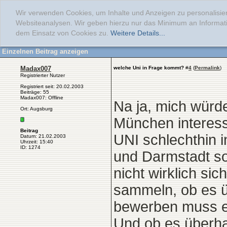
Wir verwenden Cookies, um Inhalte und Anzeigen zu personalisier
Websiteanalysen. Wir geben hierzu nur das Minimum an Informati
dem Einsatz von Cookies zu.
Weitere Details...
Einzelnen Beitrag anzeigen
Madax007
welche Uni in Frage kommt?
#
4
(
Permalink
)
Registrierter Nutzer
Registriert seit: 20.02.2003
Beiträge: 55
Madax007: Offline
Na ja, mich würd
Ort: Augsburg
München interessie
Beitrag
UNI schlechthin i
Datum: 21.02.2003
Uhrzeit: 15:40
ID: 1274
und Darmstadt sol
nicht wirklich sic
sammeln, ob es ü
bewerben muss et
Und ob es überhau