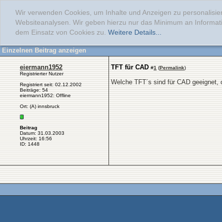
Wir verwenden Cookies, um Inhalte und Anzeigen zu personalisier
Websiteanalysen. Wir geben hierzu nur das Minimum an Informati
dem Einsatz von Cookies zu.
Weitere Details...
Einzelnen Beitrag anzeigen
eiermann1952
TFT für CAD
#
1
(
Permalink
)
Registrierter Nutzer
Welche TFT´s sind für CAD geeignet, 
Registriert seit: 02.12.2002
Beiträge: 54
eiermann1952: Offline
Ort: (A) innsbruck
Beitrag
Datum: 31.03.2003
Uhrzeit: 16:56
ID: 1448