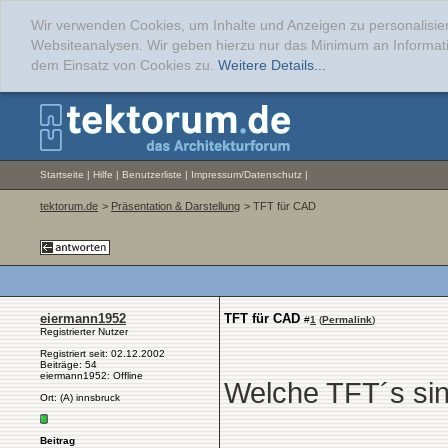
Wir verwenden Cookies, um Inhalte und Anzeigen zu personalisier
Websiteanalysen. Wir geben hierzu nur das Minimum an Informati
dem Einsatz von Cookies zu.
Weitere Details...
Startseite
|
Hilfe
|
Benutzerliste
|
Impressum/Datenschutz
|
tektorum.de
>
Präsentation & Darstellung
> TFT für CAD
eiermann1952
TFT für CAD
#
1
(
Permalink
)
Registrierter Nutzer
Registriert seit: 02.12.2002
Beiträge: 54
eiermann1952: Offline
Welche TFT´s sin
Ort: (A) innsbruck
Beitrag