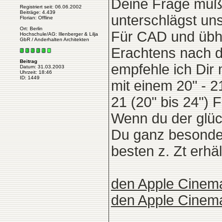
Deine Frage muß 
Registriert seit: 06.06.2002
Beiträge: 4.439
unterschlägst un
Florian: Offline
Ort: Berlin
Für CAD und übha
Hochschule/AG: Illenberger & Lilja
GbR / Anderhalten Architekten
Erachtens nach d
Beitrag
empfehle ich Dir 
Datum: 31.03.2003
Uhrzeit: 18:46
ID: 1449
mit einem 20" - 2
21 (20" bis 24") 
Wenn du der glück
Du ganz besonder
besten z. Zt erhä
den Apple Cinema
den Apple Cinema