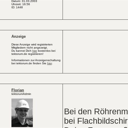
Datum: 31.03.2003
Uhrzeit: 16:56
ID: 1448
Anzeige
Diese Anzeige wird registrierten
Mitgliedern nicht angezeigt.
Du kannst Dich
hier
kostenlos bei
tektorum.de registrieren!
Informationen zur Anzeigenschaltung
bei tektorum.de finden Sie
hier
.
Florian
tektorumAdmin
Bei den Röhrenmon
bei Flachbildschi