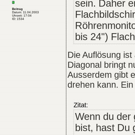
sein. Daher e
Beitrag
Flachbildschi
Datum: 11.04.2003
Uhrzeit: 17:04
ID: 1534
Röhrenmonitor
bis 24") Flac
Die Auflösung ist
Diagonal bringt 
Ausserdem gibt e
drehen kann. Ein
Zitat:
Wenn du der g
bist, hast D