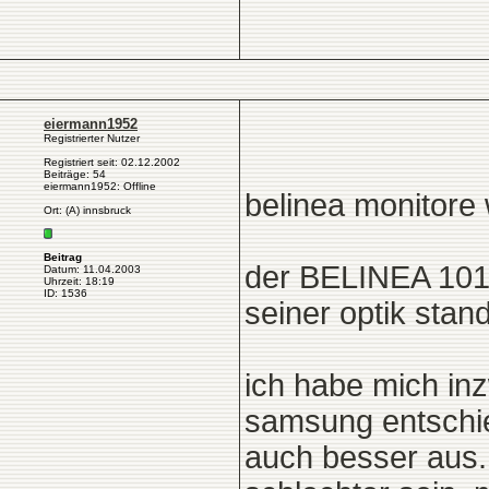
eiermann1952
Registrierter Nutzer
Registriert seit: 02.12.2002
Beiträge: 54
eiermann1952: Offline
belinea monitore
Ort: (A) innsbruck
Beitrag
der BELINEA 101
Datum: 11.04.2003
Uhrzeit: 18:19
ID: 1536
seiner optik stand
ich habe mich in
samsung entschie
auch besser aus. 