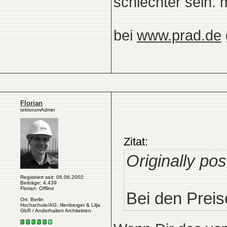
schlechter sein. 
bei
www.prad.de
Florian
tektorumAdmin
Zitat:
Originally po
Registriert seit: 06.06.2002
Beiträge: 4.439
Florian: Offline
Bei den Preis
Ort: Berlin
Hochschule/AG: Illenberger & Lilja
GbR / Anderhalten Architekten