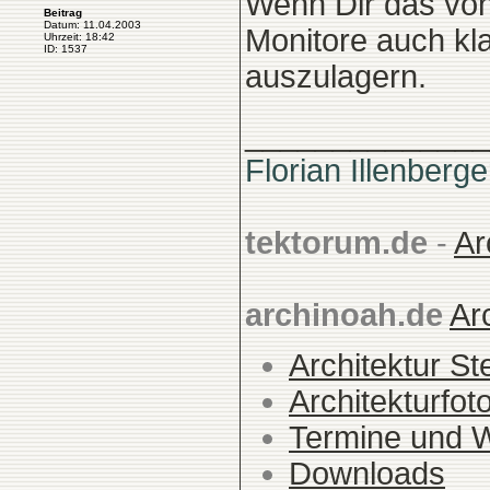
Wenn Dir das von 
Beitrag
Datum: 11.04.2003
Monitore auch kla
Uhrzeit: 18:42
ID: 1537
auszulagern.
______________
Florian Illenberge
tektorum.de
-
Ar
archinoah.de
Ar
Architektur St
Architekturfot
Termine und 
Downloads