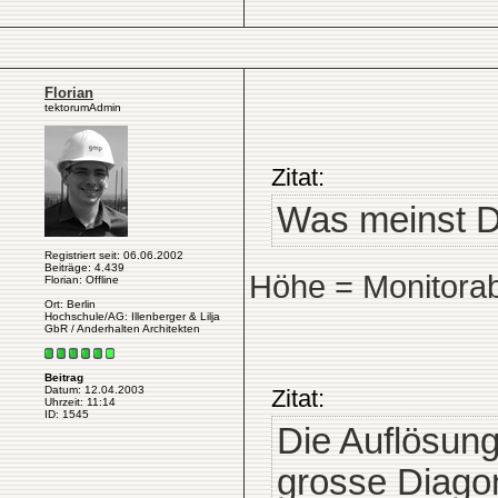
Florian
tektorumAdmin
Zitat:
Was meinst D
Registriert seit: 06.06.2002
Beiträge: 4.439
Höhe = Monitorab
Florian: Offline
Ort: Berlin
Hochschule/AG: Illenberger & Lilja
GbR / Anderhalten Architekten
Beitrag
Datum: 12.04.2003
Zitat:
Uhrzeit: 11:14
ID: 1545
Die Auflösung
grosse Diagon