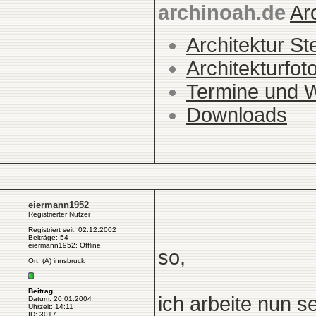
archinoah.de
Ar
Architektur St
Architekturfot
Termine und 
Downloads
eiermann1952
Registrierter Nutzer
Registriert seit: 02.12.2002
Beiträge: 54
eiermann1952: Offline
so,
Ort: (A) innsbruck
Beitrag
ich arbeite nun 
Datum: 20.01.2004
Uhrzeit: 14:11
ID: 3017