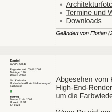
Architekturfot
Termine und 
Downloads
Geändert von Florian 
Daniel
candARCH.de
Registriert seit: 05.06.2002
Beiträge: 196
Daniel: Offline
Abgesehen vom Pr
Ort: Karlsruhe
Hochschule/AG: Architekturfotograf,
High-End-Renderi
Fachautor
um die Farbwiede
Beitrag
Datum: 11.04.2003
Uhrzeit: 16:31
ID: 1528