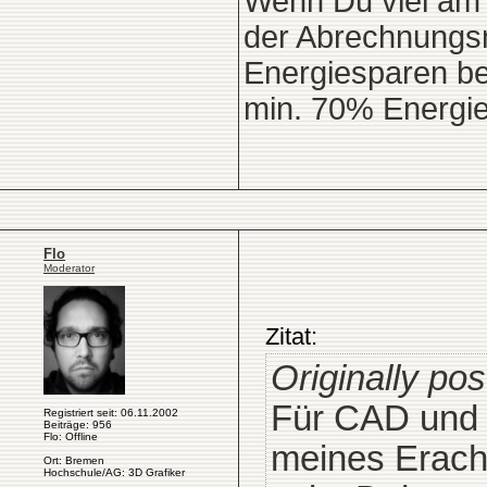
Wenn Du viel am 
der Abrechnungsm
Energiesparen be
min. 70% Energie
Flo
Moderator
Zitat:
Originally pos
Für CAD und 
Registriert seit: 06.11.2002
Beiträge: 956
Flo: Offline
meines Erach
Ort: Bremen
Hochschule/AG: 3D Grafiker