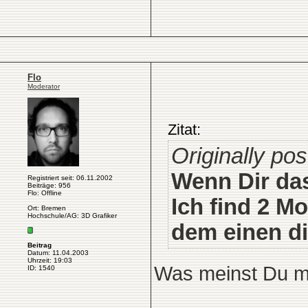
Flo
Moderator
Zitat:
Originally pos
Wenn Dir das
Registriert seit: 06.11.2002
Beiträge: 956
Flo: Offline
Ich find 2 M
Ort: Bremen
Hochschule/AG: 3D Grafiker
dem einen di
Beitrag
Datum: 11.04.2003
Uhrzeit: 19:03
Was meinst Du m
ID: 1540