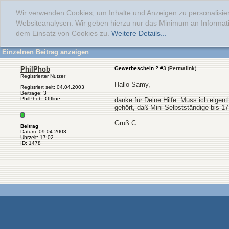
Wir verwenden Cookies, um Inhalte und Anzeigen zu personalisier
Websiteanalysen. Wir geben hierzu nur das Minimum an Informati
dem Einsatz von Cookies zu.
Weitere Details...
Einzelnen Beitrag anzeigen
PhilPhob
Gewerbeschein ?
#
3
(
Permalink
)
Registrierter Nutzer
Hallo Samy,
Registriert seit: 04.04.2003
Beiträge: 3
PhilPhob: Offline
danke für Deine Hilfe. Muss ich eige
gehört, daß Mini-Selbstständige bis 1
Gruß C
Beitrag
Datum: 09.04.2003
Uhrzeit: 17:02
ID: 1478