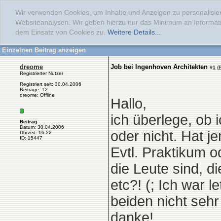
Wir verwenden Cookies, um Inhalte und Anzeigen zu personalisier
Websiteanalysen. Wir geben hierzu nur das Minimum an Informati
dem Einsatz von Cookies zu.
Weitere Details...
Einzelnen Beitrag anzeigen
dreome
Job bei Ingenhoven Architekten
#
1
(
Registrierter Nutzer
Registriert seit: 30.04.2006
Beiträge: 12
dreome: Offline
Hallo,
ich überlege, ob 
Beitrag
Datum: 30.04.2006
oder nicht. Hat 
Uhrzeit: 16:22
ID: 15447
Evtl. Praktikum o
die Leute sind, d
etc?! (; Ich war 
beiden nicht sehr
danke!