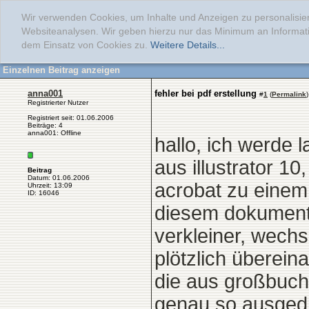
Wir verwenden Cookies, um Inhalte und Anzeigen zu personalisier
Websiteanalysen. Wir geben hierzu nur das Minimum an Informati
dem Einsatz von Cookies zu.
Weitere Details...
Einzelnen Beitrag anzeigen
anna001
fehler bei pdf erstellung
#
1
(
Permalink
)
Registrierter Nutzer
Registriert seit: 01.06.2006
Beiträge: 4
anna001: Offline
hallo, ich werde
aus illustrator 10
Beitrag
Datum: 01.06.2006
acrobat zu eine
Uhrzeit: 13:09
ID: 16046
diesem dokument 
verkleiner, wechs
plötzlich überein
die aus großbuch
genau so ausgedr