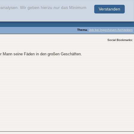
teanalysen. Wir geben hierzu nur das Minimum
Verstanden
.
Thema
:
Job bei Ingenhoven Architekten
Social Bookmarks:
der Mann seine Fäden in den großen Geschäften.