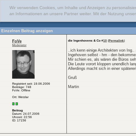
Wir verwenden Cookies, um Inhalte und Anzeigen zu personalisie
an Informationen an unsere Partner weiter. Mit der Nutzung uns
Einzelnen Beitrag anzeigen
FoVe
die Ingenhovens & Co
#
10
(
Permalink
)
Moderator
..ich kenn einige Architekten von Ing..
Ingehoven selbst - hm - den bekommen 
Mir schien es, als wären die Büros sehr
Die Leute vorort kloppen unendlich la
Allerdings macht sich in einer späte
Gruß
Registriert seit: 19.06.2006
Martin
Beiträge: 748
FoVe: Offline
Ort: Wetzlar
Beitrag
Datum: 24.07.2006
Uhrzeit: 22:56
ID: 17156