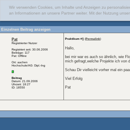
Wir verwenden Cookies, um Inhalte und Anzeigen zu personalisie
an Informationen an unsere Partner weiter. Mit der Nutzung uns
Einzelnen Beitrag anzeigen
Pat
Praktikum
#
5
(
Permalink
)
Registrierter Nutzer
Hallo,
Registriert seit: 30.06.2006
Beiträge: 117
Pat: Offline
bei mir war es auch so ähnlich, wie F
mich gefragt,welche Projekte ich von 
Ort: aachen
Hochschule/AG: Dipl.-Ing
Schau Dir vielleicht vorher mal ein paa
Beitrag
Viel Erfolg
Datum: 21.09.2006
Uhrzeit: 18:27
Pat
ID: 18550