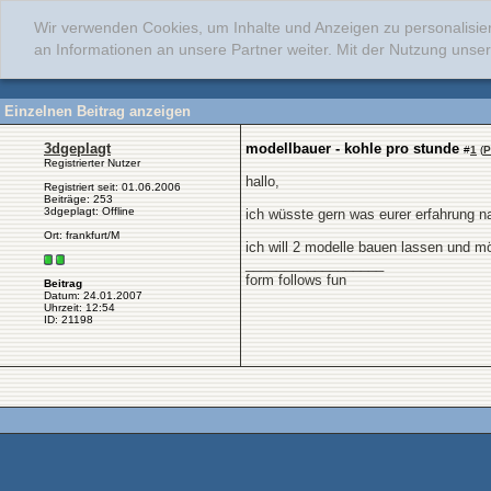
Wir verwenden Cookies, um Inhalte und Anzeigen zu personalisie
an Informationen an unsere Partner weiter. Mit der Nutzung uns
Einzelnen Beitrag anzeigen
3dgeplagt
modellbauer - kohle pro stunde
#
1
(
P
Registrierter Nutzer
hallo,
Registriert seit: 01.06.2006
Beiträge: 253
3dgeplagt: Offline
ich wüsste gern was eurer erfahrung na
Ort: frankfurt/M
ich will 2 modelle bauen lassen und m
__________________
form follows fun
Beitrag
Datum: 24.01.2007
Uhrzeit: 12:54
ID: 21198