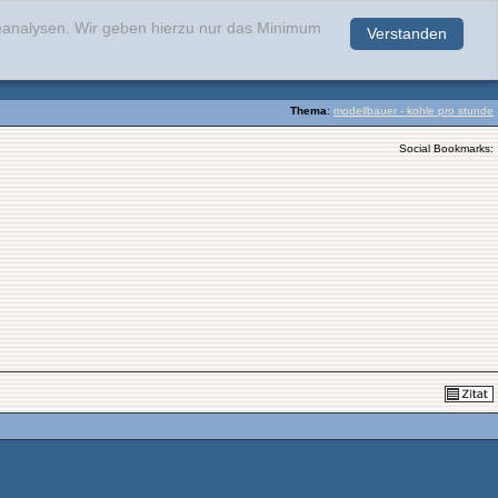
teanalysen. Wir geben hierzu nur das Minimum
Verstanden
.
Thema
:
modellbauer - kohle pro stunde
Social Bookmarks: