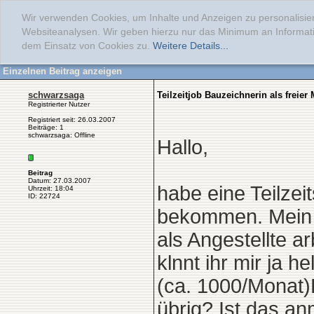
Wir verwenden Cookies, um Inhalte und Anzeigen zu personalisier
Websiteanalysen. Wir geben hierzu nur das Minimum an Informati
dem Einsatz von Cookies zu.
Weitere Details...
Einzelnen Beitrag anzeigen
schwarzsaga
Teilzeitjob Bauzeichnerin als freier 
Registrierter Nutzer
Registriert seit: 26.03.2007
Beiträge: 1
schwarzsaga: Offline
Hallo,
Beitrag
Datum: 27.03.2007
habe eine Teilzei
Uhrzeit: 18:04
ID: 22724
bekommen. Mein C
als Angestellte ar
klnnt ihr mir ja 
(ca. 1000/Monat)B
übrig? Ist das an