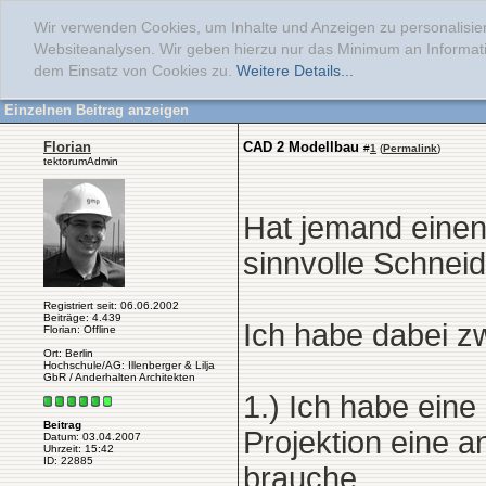
Wir verwenden Cookies, um Inhalte und Anzeigen zu personalisier
Websiteanalysen. Wir geben hierzu nur das Minimum an Informati
dem Einsatz von Cookies zu.
Weitere Details...
Einzelnen Beitrag anzeigen
Florian
CAD 2 Modellbau
#
1
(
Permalink
)
tektorumAdmin
Hat jemand einen
sinnvolle Schnei
Registriert seit: 06.06.2002
Beiträge: 4.439
Ich habe dabei z
Florian: Offline
Ort: Berlin
Hochschule/AG: Illenberger & Lilja
GbR / Anderhalten Architekten
1.) Ich habe eine
Beitrag
Projektion eine a
Datum: 03.04.2007
Uhrzeit: 15:42
ID: 22885
brauche.