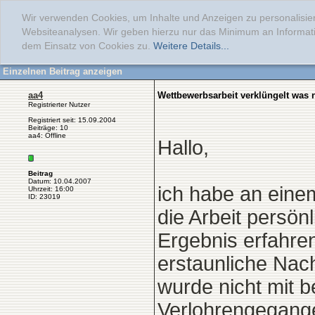
Wir verwenden Cookies, um Inhalte und Anzeigen zu personalisier
Websiteanalysen. Wir geben hierzu nur das Minimum an Informati
dem Einsatz von Cookies zu.
Weitere Details...
Einzelnen Beitrag anzeigen
aa4
Wettbewerbsarbeit verklüngelt was
Registrierter Nutzer
Registriert seit: 15.09.2004
Beiträge: 10
aa4: Offline
Hallo,
Beitrag
Datum: 10.04.2007
ich habe an eine
Uhrzeit: 16:00
ID: 23019
die Arbeit persön
Ergebnis erfahre
erstaunliche Nach
wurde nicht mit b
Verlohrengegange