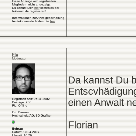
Diese Anzeige wird registrierten
Mitgliedern nicht angezeigt.
Du kannst Dich
hier
kostenlos bei
tektorum.de registrieren!
Informationen zur Anzeigenschaltung
bei tektorum.de finden Sie
hier
.
Flo
Moderator
Da kannst Du b
Entscvhädigung
Registriert seit: 06.11.2002
einen Anwalt n
Beiträge: 956
Flo: Offline
Ort: Bremen
Hochschule/AG: 3D Grafiker
Florian
Beitrag
Datum: 10.04.2007
Uhrzeit: 16:26