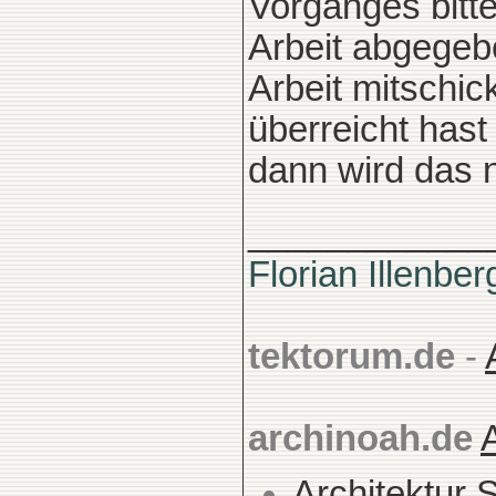
Vorganges bitt
Arbeit abgegebe
Arbeit mitschic
überreicht hast 
dann wird das n
____________
Florian Illenber
tektorum.de
-
archinoah.de
Architektur 