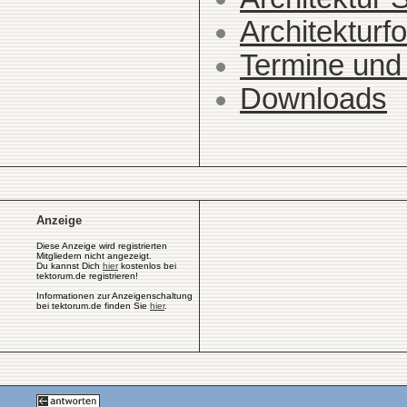
Architekturfo
Termine und
Downloads
Anzeige
Diese Anzeige wird registrierten
Mitgliedern nicht angezeigt.
Du kannst Dich
hier
kostenlos bei
tektorum.de registrieren!
Informationen zur Anzeigenschaltung
bei tektorum.de finden Sie
hier
.