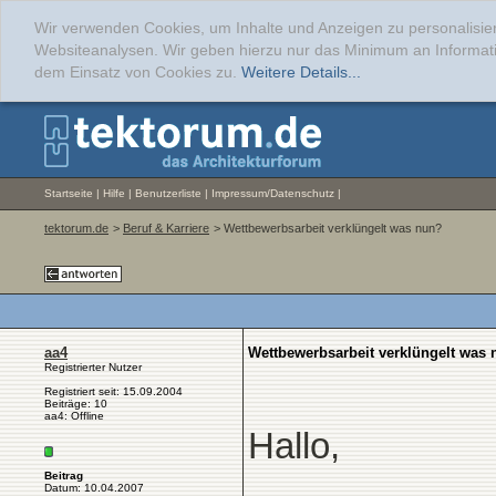
Wir verwenden Cookies, um Inhalte und Anzeigen zu personalisier
Websiteanalysen. Wir geben hierzu nur das Minimum an Informati
dem Einsatz von Cookies zu.
Weitere Details...
Startseite
|
Hilfe
|
Benutzerliste
|
Impressum/Datenschutz
|
tektorum.de
>
Beruf & Karriere
> Wettbewerbsarbeit verklüngelt was nun?
aa4
Wettbewerbsarbeit verklüngelt was
Registrierter Nutzer
Registriert seit: 15.09.2004
Beiträge: 10
aa4: Offline
Hallo,
Beitrag
Datum: 10.04.2007