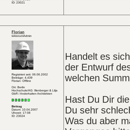
ID: 23021
Florian
tektorumAdmin
Handelt es sic
der Entwurf d
Registriert seit: 06.06.2002
welchen Summe
Beiträge: 4.439
Florian: Offline
Ort: Berlin
Hochschule/AG: Illenberger & Lilja
GbR / Anderhalten Architekten
Hast Du Dir die
Beitrag
Du sehr schlec
Datum: 10.04.2007
Uhrzeit: 17:08
ID: 23024
Was du aber ma