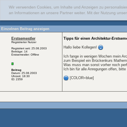
Wir verwenden Cookies, um Inhalte und Anzeigen zu personalisie
an Informationen an unsere Partner weiter. Mit der Nutzung uns
Einzelnen Beitrag anzeigen
Erstsemestler
Tipps für einen Architektur-Erstseme
Registrierter Nutzer
Hallo liebe Kollegen!
Registriert seit: 25.08.2003
Beiträge: 14
Erstsemestler: Offline
Ich fange in wenigen Wochen mein Archi
zum Beispiel ein Brückenkurs Mathemati
Was muss man sonst vorher noch perfe
Ich bin für alle Anregungen offen, bitte
Beitrag
Datum: 25.08.2003
Uhrzeit: 18:30
[COLOR=blue]
ID: 2359