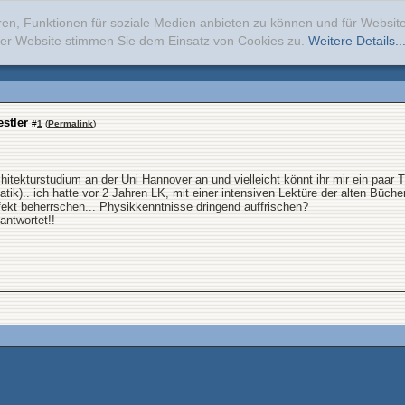
ren, Funktionen für soziale Medien anbieten zu können und für Websi
erer Website stimmen Sie dem Einsatz von Cookies zu.
Weitere Details..
stler
#
1
(
Permalink
)
tekturstudium an der Uni Hannover an und vielleicht könnt ihr mir ein paar T
k).. ich hatte vor 2 Jahren LK, mit einer intensiven Lektüre der alten Büche
kt beherrschen... Physikkenntnisse dringend auffrischen?
 antwortet!!