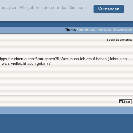
teanalysen. Wir geben hierzu nur das Minimum
Verstanden
.
Thema
:
Tipps für einen Architektur-Erstsemestler
Social Bookmarks:
ipps für einen guten Start geben?!! Was muss ich drauf haben ( lohnt sich
r wärs vielleicht auch getan??